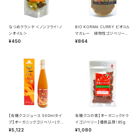
なつめクランチ ＜ノンフライ・ノ
BIO KORMA CURRY ビオコル
ンオイル＞
マカレー 植物性ゴジベリー
（クコの実）スパイスカレー
¥450
¥864
【有機クコジュース 500mlタイ
有機クコの実【オーガニックドラ
プ】オーガニックゴジベリー(クコ
イゴジベリー】優良品質！85g
の実)100％
¥5,122
¥1,080