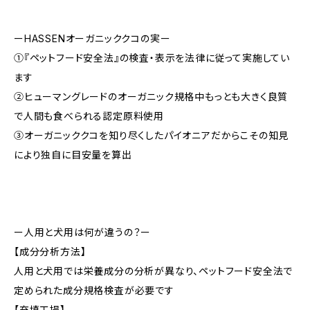
ーHASSENオーガニッククコの実ー
①『ペットフード安全法』の検査・表示を法律に従って実施してい
ます
②ヒューマングレードのオーガニック規格中もっとも大きく良質
で人間も食べられる認定原料使用
③オーガニッククコを知り尽くしたパイオニアだからこその知見
により独自に目安量を算出
ー人用と犬用は何が違うの？ー
【成分分析方法】
人用と犬用では栄養成分の分析が異なり、ペットフード安全法で
定められた成分規格検査が必要です
【充填工場】