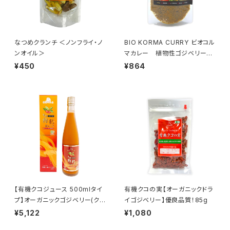
なつめクランチ ＜ノンフライ・ノ
BIO KORMA CURRY ビオコル
ンオイル＞
マカレー 植物性ゴジベリー
（クコの実）スパイスカレー
¥450
¥864
【有機クコジュース 500mlタイ
有機クコの実【オーガニックドラ
プ】オーガニックゴジベリー(クコ
イゴジベリー】優良品質！85g
の実)100％
¥5,122
¥1,080